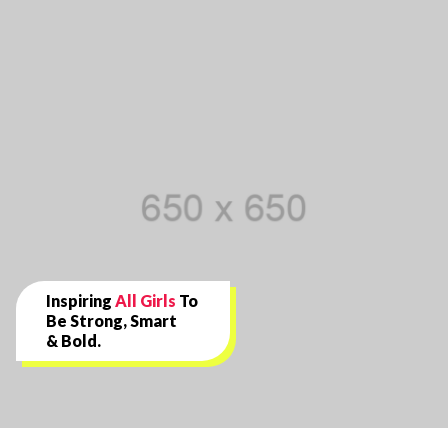
Inspiring
All Girls
To
Be Strong, Smart
& Bold.