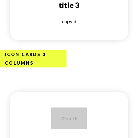
title 3
copy 3
ICON CARDS 3
COLUMNS